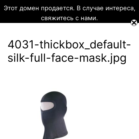
Перейти
Этот домен продается. В случае интереса,
к
Мотоэкипировка Komine
свяжитесь с нами.
содержимому
4031-thickbox_default-
silk-full-face-mask.jpg