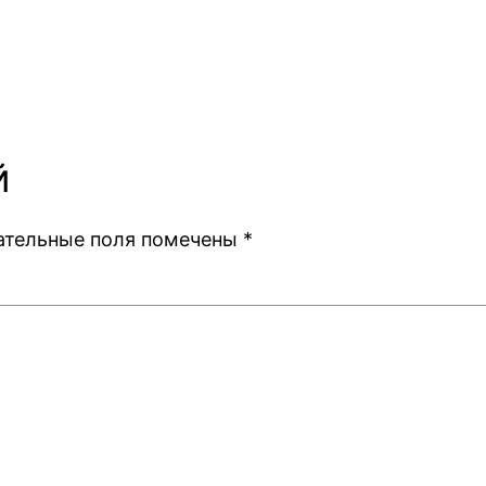
й
ательные поля помечены
*