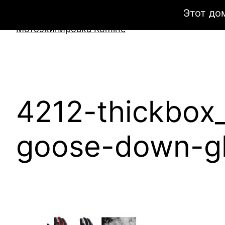
Перейти
Этот до
к
Мотоэкипировка Komine
содержимому
4212-thickbox_
goose-down-gl