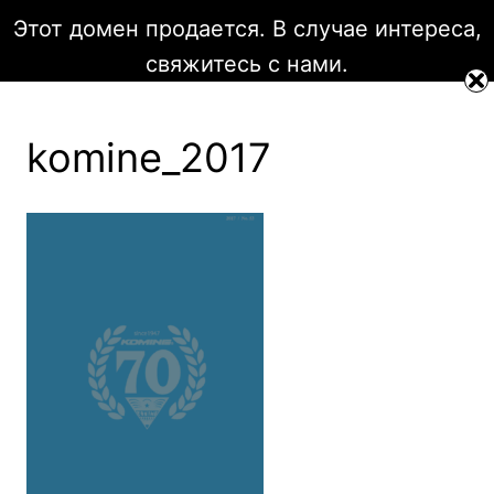
Перейти
Этот домен продается. В случае интереса,
к
Мотоэкипировка Komine
свяжитесь с нами.
содержимому
komine_2017